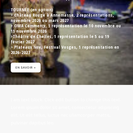
TOURNÉE (en option)
> Château Rouge à Annemasse, 2 représentations,
novembre 2026 ou mars 2027
> OMA Commercy, 1 représentation le 10 novembre ou
11 novembre 2026
>Théâtre de Chelles, 1 représentation le 5 ou 19
février 2027
> Plateaux Ivre, Festival Vosges, 1 représentation en
2026-2027
EN SAVOIR +
I am text block. Click edit button to change this text.
Lorem ipsum dolor sit amet, consectetur adipiscing
elit. Ut elit tellus, luctus nec ullamcorper mattis,
pulvinar dapibus leo.