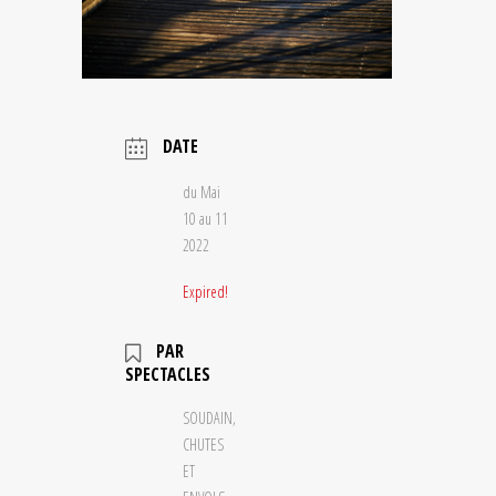
DATE
du Mai
10 au 11
2022
Expired!
PAR
SPECTACLES
SOUDAIN,
CHUTES
ET