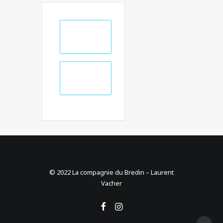
+ Ajouter à mon
Agenda Google
+ iCal / Outlook
export
© 2022 La compagnie du Bredin – Laurent
Vacher